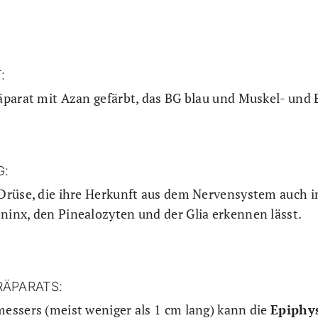
:
parat mit Azan gefärbt, das BG blau und Muskel- und Ep
G:
Drüse, die ihre Herkunft aus dem Nervensystem auch i
inx, den Pinealozyten und der Glia erkennen lässt.
RÄPARATS:
essers (meist weniger als 1 cm lang) kann die
Epiphy