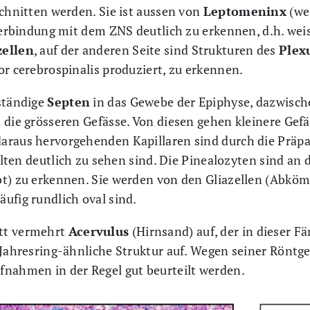
schnitten werden. Sie ist aussen von
Leptomeninx
(we
 Verbindung mit dem ZNS deutlich zu erkennen, d.h. we
zellen
, auf der anderen Seite sind Strukturen des
Plex
or cerebrospinalis produziert, zu erkennen.
lständige
Septen
in das Gewebe der Epiphyse, dazwisch
 die grösseren Gefässe. Von diesen gehen kleinere Gefäs
araus hervorgehenden Kapillaren sind durch die Präpa
selten deutlich zu sehen sind. Die Pinealozyten sind a
bt) zu erkennen. Sie werden von den Gliazellen (Abkö
ufig rundlich oval sind.
tt vermehrt
Acervulus
(Hirnsand) auf, der in dieser Fä
 Jahresring-ähnliche Struktur auf. Wegen seiner Röntg
fnahmen in der Regel gut beurteilt werden.