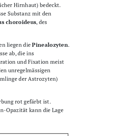
icher Hirnhaut) bedeckt.
isse Substanz mit den
us choroideus
, des
en liegen die
Pinealozyten
.
se ab, die ins
ration und Fixation meist
n den unregelmässigen
mmlinge der Astrozyten)
rbung rot gefärbt ist.
en-Opazität kann die Lage