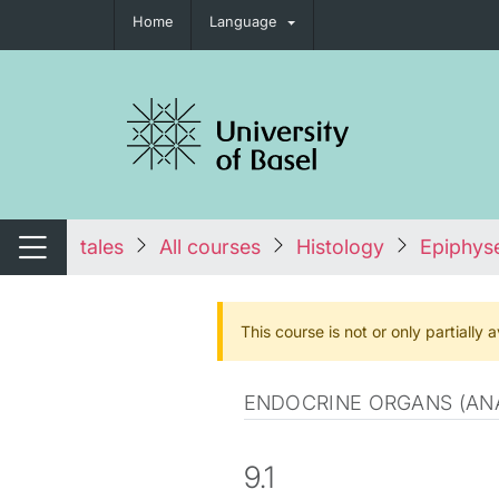
Home
Language
tch navigation
tales
All courses
Histology
Epiphyse
Switch navigation
This course is not or only partially
ENDOCRINE ORGANS (AN
9.1