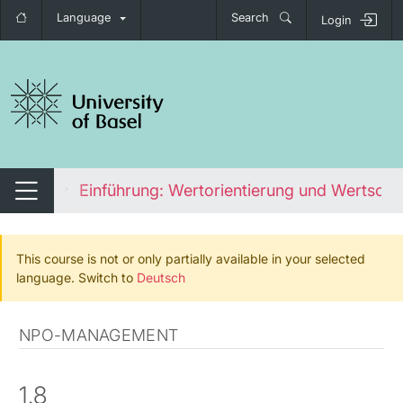
Language
Search
Login
tch navigation
ovation
Einführung: Wertorientierung und Wertsch
Switch navigation
This course is not or only partially available in your selected
language. Switch to
Deutsch
NPO-MANAGEMENT
1.8