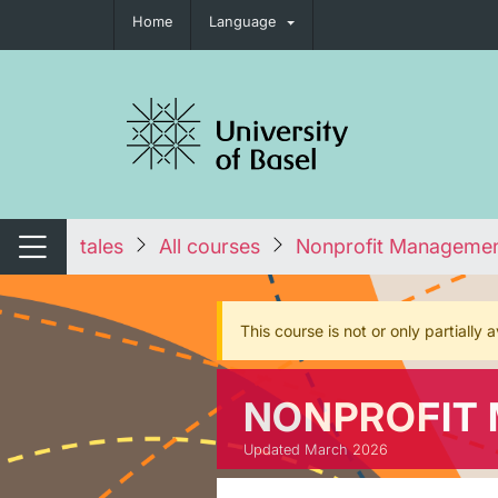
Home
Language
tch navigation
tales
All courses
Nonprofit Managemen
Switch navigation
This course is not or only partially
NONPROFIT
Updated March 2026