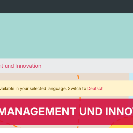
t und Innovation
 available in your selected language. Switch to
Deutsch
 MANAGEMENT UND INNO