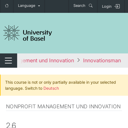
Language
Search
Login
tch navigation
fit Management und Innovation
Innovationsmanag
Switch navigation
This course is not or only partially available in your selected
language. Switch to
Deutsch
NONPROFIT MANAGEMENT UND INNOVATION
2.6