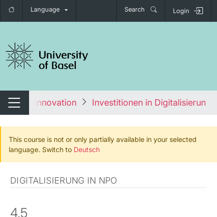
Language
Search
Login
tch navigation
ent und Innovation
Investitionen in Digitalisierung
Switch navigation
This course is not or only partially available in your selected
language. Switch to
Deutsch
DIGITALISIERUNG IN NPO
4.5