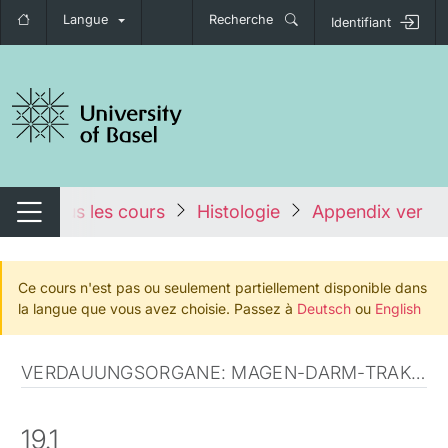
Langue
Recherche
Identifiant
nger de navigation
es
Tous les cours
Histologie
Appendix vermi
Changer de navigation
Ce cours n'est pas ou seulement partiellement disponible dans
la langue que vous avez choisie. Passez à
Deutsch
ou
English
VERDAUUNGSORGANE: MAGEN-DARM-TRAKT (ANATOMISCHE MIKROSKOPIE)
19.1