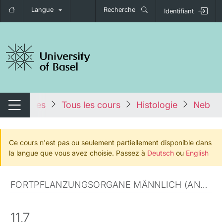
Langue
Recherche
Identifiant
nger de navigation
tales
Tous les cours
Histologie
Neben
Changer de navigation
Ce cours n'est pas ou seulement partiellement disponible dans
la langue que vous avez choisie. Passez à
Deutsch
ou
English
FORTPFLANZUNGSORGANE MÄNNLICH (ANATOMISCHE MIKROSKOPIE)
11.7