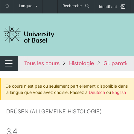
Langue
Recherche
Identifiant
nger de navigation
tales
Tous les cours
Histologie
Gl. parotide
Changer de navigation
Ce cours n'est pas ou seulement partiellement disponible dans
la langue que vous avez choisie. Passez à
Deutsch
ou
English
DRÜSEN (ALLGEMEINE HISTOLOGIE)
3.4