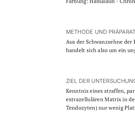
Färbung: Hämalaun - Chro
METHODE UND PRÄPARAT
Aus der Schwanzsehne der R
handelt sich also um ein un
ZIEL DER UNTERSUCHUN
Kenntnis eines straffen, pa
extrazellulären Matrix in d
Tendozyten) nur wenig Platz