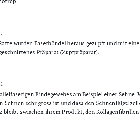
motrop
:
atte wurden Faserbündel heraus gezupft und mit einer 
geschnittenes Präparat (Zupfpräparat).
G:
rallelfaserigen Bindegewebes am Beispiel einer Sehne. W
en Sehnen sehr gross ist und dass den Sehnenflügelzel
 bleibt zwischen ihrem Produkt, den Kollagenfibrillen