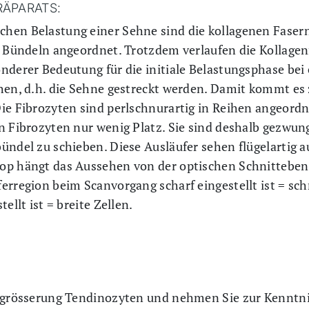
RÄPARATS:
hen Belastung einer Sehne sind die kollagenen Fasern
u Bündeln angeordnet. Trotzdem verlaufen die Kollagen
nderer Bedeutung für die initiale Belastungsphase bei
chen, d.h. die Sehne gestreckt werden. Damit kommt es
ie Fibrozyten sind perlschnurartig in Reihen angeord
n Fibrozyten nur wenig Platz. Sie sind deshalb gezwung
ündel zu schieben. Diese Ausläufer sehen flügelartig a
op hängt das Aussehen von der optischen Schnittebene,
erregion beim Scanvorgang scharf eingestellt ist = sc
ellt ist = breite Zellen.
rgrösserung Tendinozyten und nehmen Sie zur Kenntnis,