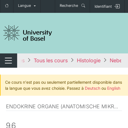
Langue
Recherche
Identifiant
nger de navigation
tales
Tous les cours
Histologie
Nebenn
Changer de navigation
Ce cours n'est pas ou seulement partiellement disponible dans
la langue que vous avez choisie. Passez à
Deutsch
ou
English
ENDOKRINE ORGANE (ANATOMISCHE MIKROSKOPIE)
9.6