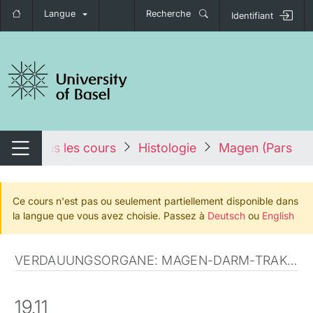
Langue
Recherche
Identifiant
nger de navigation
es
Tous les cours
Histologie
Magen (Pars pyl
Changer de navigation
Ce cours n'est pas ou seulement partiellement disponible dans
la langue que vous avez choisie. Passez à
Deutsch
ou
English
VERDAUUNGSORGANE: MAGEN-DARM-TRAKT (ANATOMISCHE MIKROSKOPIE)
19.11