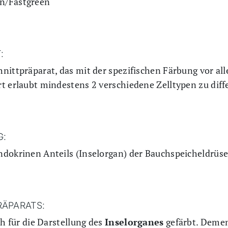
n/Fastgreen
:
nittpräparat, das mit der spezifischen Färbung vor al
t erlaubt mindestens 2 verschiedene Zelltypen zu diff
G:
ndokrinen Anteils (Inselorgan) der Bauchspeicheldrüse
RÄPARATS:
ch für die Darstellung des
Inselorganes
gefärbt. Deme