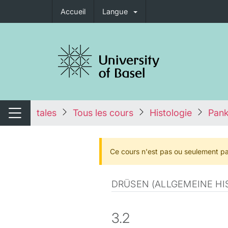
Accueil
Langue
nger de navigation
tales
Tous les cours
Histologie
Pank
Changer de navigation
Ce cours n'est pas ou seulement pa
DRÜSEN (ALLGEMEINE HI
3.2