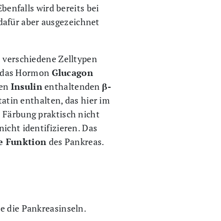
benfalls wird bereits bei
dafür aber ausgezeichnet
2 verschiedene Zelltypen
das Hormon
Glucagon
ren
Insulin
enthaltenden
β-
atin enthalten, das hier im
e Färbung praktisch nicht
icht identifizieren. Das
e Funktion
des Pankreas.
e die Pankreasinseln.