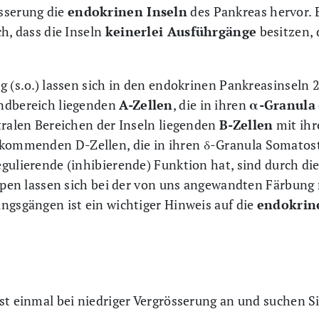
sserung die
endokrinen Inseln
des Pankreas hervor. E
ch, dass die Inseln
keinerlei Ausführgänge
besitzen, 
g (s.o.) lassen sich in den endokrinen Pankreasinseln 
ndbereich liegenden
A-Zellen
, die in ihren
α-Granula
tralen Bereichen der Inseln liegenden
B-Zellen
mit ih
orkommenden D-Zellen, die in ihren δ-Granula Somatost
gulierende (inhibierende) Funktion hat, sind durch di
typen lassen sich bei der von uns angewandten Färbung n
ngsgängen ist ein wichtiger Hinweis auf die
endokrin
st einmal bei niedriger Vergrösserung an und suchen Si