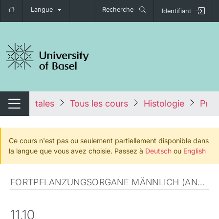
Langue
Recherche
Identifiant
nger de navigation
tales
Tous les cours
Histologie
Pros
Changer de navigation
Ce cours n'est pas ou seulement partiellement disponible dans
la langue que vous avez choisie. Passez à
Deutsch
ou
English
FORTPFLANZUNGSORGANE MÄNNLICH (ANATOMISCHE MIKROSKOPIE)
11.10