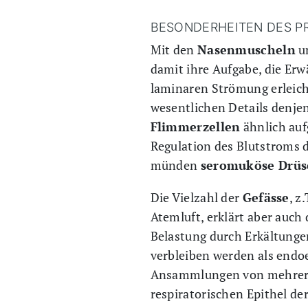
BESONDERHEITEN DES P
Mit den
Nasenmuscheln
un
damit ihre Aufgabe, die Er
laminaren Strömung erleich
wesentlichen Details denje
Flimmerzellen
ähnlich auf
Regulation des Blutstroms d
münden
seromuköse Drüs
Die Vielzahl der
Gefässe
, z
Atemluft, erklärt aber auc
Belastung durch Erkältunge
verbleiben werden als endo
Ansammlungen von mehreren 
respiratorischen Epithel d