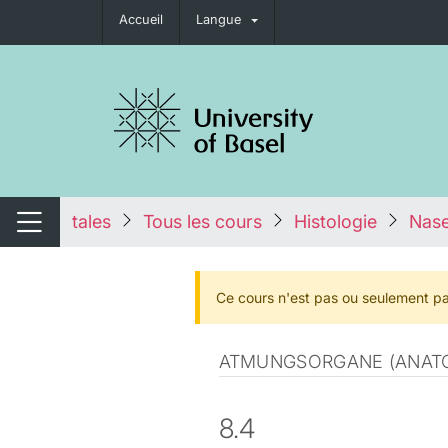
Accueil
Langue
nger de navigation
tales
Tous les cours
Histologie
Nas
Changer de navigation
Ce cours n'est pas ou seulement pa
ATMUNGSORGANE (ANATO
8.4