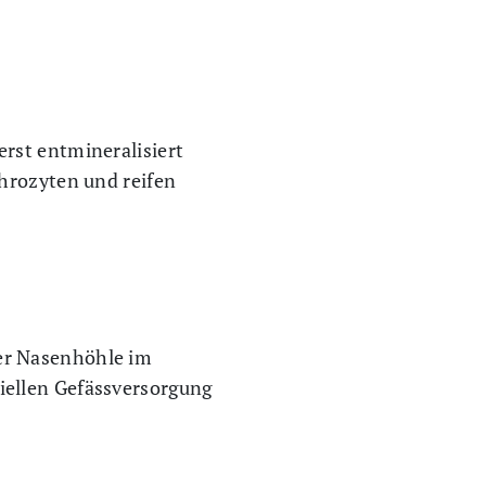
rst entmineralisiert
throzyten und reifen
er Nasenhöhle im
iellen Gefässversorgung