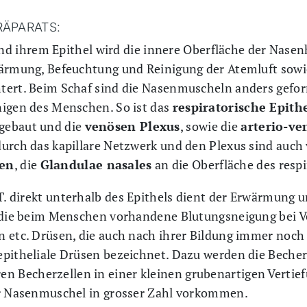
RÄPARATS:
d ihrem Epithel wird die innere Oberfläche der Nasen
wärmung, Befeuchtung und Reinigung der Atemluft sowi
tert. Beim Schaf sind die Nasenmuscheln anders gefor
nigen des Menschen. So ist das
respiratorische Epith
gebaut und die
venösen Plexus
, sowie die
arterio-v
urch das kapillare Netzwerk und den Plexus sind auch
en
, die
Glandulae nasales
an die Oberfläche des respi
.T. direkt unterhalb des Epithels dient der Erwärmung 
h die beim Menschen vorhandene Blutungsneigung bei V
n etc. Drüsen, die auch nach ihrer Bildung immer noch
epitheliale Drüsen bezeichnet. Dazu werden die Becher
Becherzellen in einer kleinen grubenartigen Vertiefu
er Nasenmuschel in grosser Zahl vorkommen.