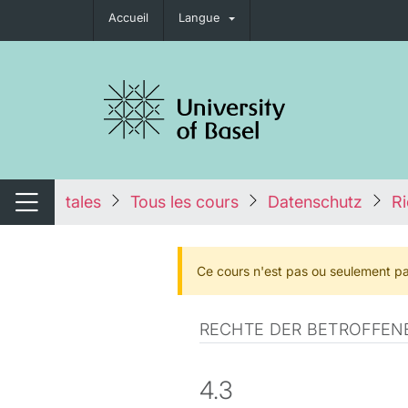
Accueil
Langue
nger de navigation
tales
Tous les cours
Datenschutz
Ri
Changer de navigation
Ce cours n'est pas ou seulement pa
RECHTE DER BETROFFEN
4.3