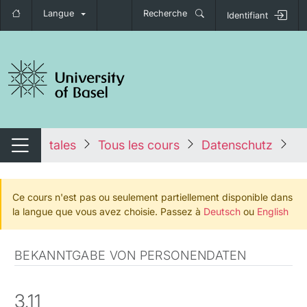
Langue
Recherche
Identifiant
nger de navigation
tales
Tous les cours
Datenschutz
D
Changer de navigation
Ce cours n'est pas ou seulement partiellement disponible dans
la langue que vous avez choisie. Passez à
Deutsch
ou
English
BEKANNTGABE VON PERSONENDATEN
3.11