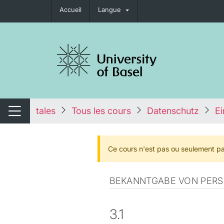
Accueil
Langue
nger de navigation
tales
Tous les cours
Datenschutz
Ei
Changer de navigation
Ce cours n'est pas ou seulement pa
BEKANNTGABE VON PER
3.1