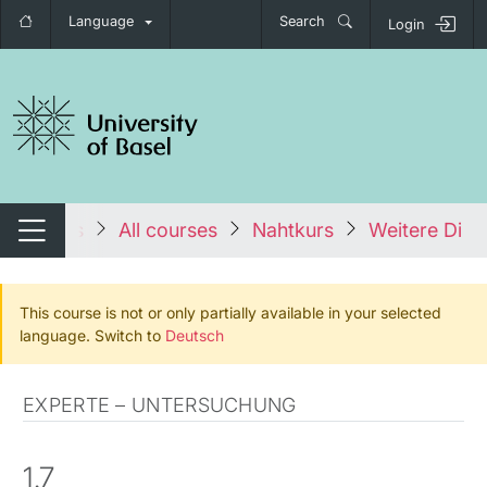
Language
Search
Login
tch navigation
tales
All courses
Nahtkurs
Weitere Diag
Switch navigation
This course is not or only partially available in your selected
language. Switch to
Deutsch
EXPERTE – UNTERSUCHUNG
1.7