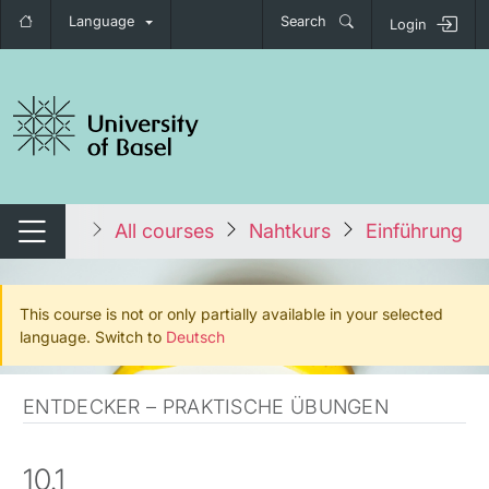
Language
Search
Login
tch navigation
tales
All courses
Nahtkurs
Einführung
Switch navigation
This course is not or only partially available in your selected
language. Switch to
Deutsch
ENTDECKER – PRAKTISCHE ÜBUNGEN
10.1