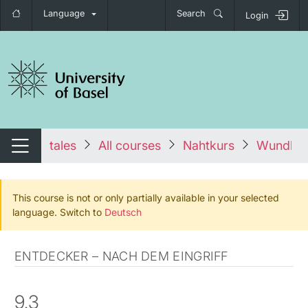
Language
Search
Login
tch navigation
tales
All courses
Nahtkurs
Wundkon
Switch navigation
This course is not or only partially available in your selected
language. Switch to
Deutsch
ENTDECKER – NACH DEM EINGRIFF
9.3