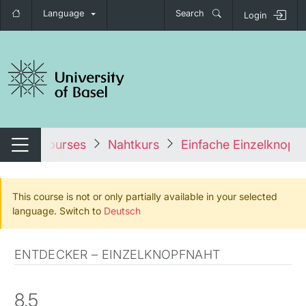
Language
Search
Login
tch navigation
s
All courses
Nahtkurs
Einfache Einzelknopfn
Switch navigation
This course is not or only partially available in your selected
language. Switch to
Deutsch
ENTDECKER – EINZELKNOPFNAHT
8.5