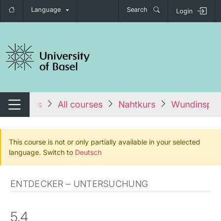
Language
Search
Login
tch navigation
tales
All courses
Nahtkurs
Wundinspekt
Switch navigation
This course is not or only partially available in your selected
language. Switch to
Deutsch
ENTDECKER – UNTERSUCHUNG
5.4