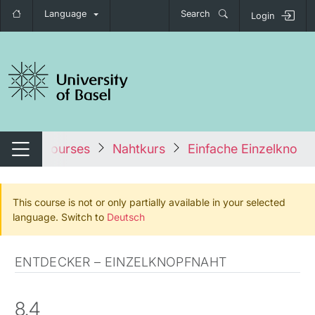
Language
Search
Login
tch navigation
s
All courses
Nahtkurs
Einfache Einzelknopfna
Switch navigation
This course is not or only partially available in your selected
language. Switch to
Deutsch
ENTDECKER – EINZELKNOPFNAHT
8.4