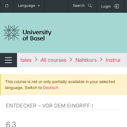
Language
Search
Login
tch navigation
tales
All courses
Nahtkurs
Instrumen
Switch navigation
This course is not or only partially available in your selected
language. Switch to
Deutsch
ENTDECKER – VOR DEM EINGRIFF I
6.3