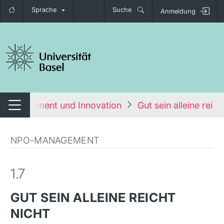
Sprache
Suche
Anmeldung
igation umschalten
t Management und Innovation
Gut sein alleine reich
Navigation umschalten
NPO-MANAGEMENT
1.7
GUT SEIN ALLEINE REICHT
NICHT