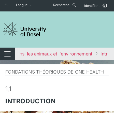
Langue
Recherche
Identifiant
nger de navigation
les humains, les animaux et l'environnement
Introd
Changer de navigation
FONDATIONS THÉORIQUES DE ONE HEALTH
1.1
INTRODUCTION