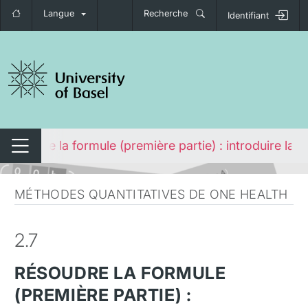
Langue
Recherche
Identifiant
nger de navigation
Résoudre la formule (première partie) : introduire la m
Changer de navigation
MÉTHODES QUANTITATIVES DE ONE HEALTH
2.7
RÉSOUDRE LA FORMULE
(PREMIÈRE PARTIE) :