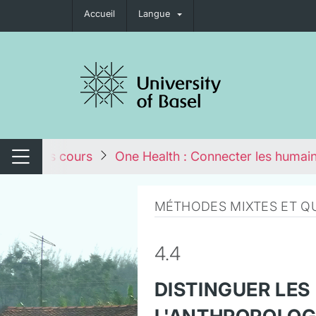
Accueil
Langue
nger de navigation
Tous les cours
One Health : Connecter les humain
Changer de navigation
MÉTHODES MIXTES ET QU
4.4
DISTINGUER LES
L'ANTHROPOLOG