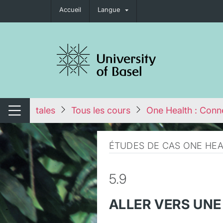
Accueil
Langue
nger de navigation
tales
Tous les cours
One Health : Conne
Changer de navigation
ÉTUDES DE CAS ONE HEAL
5.9
ALLER VERS UNE