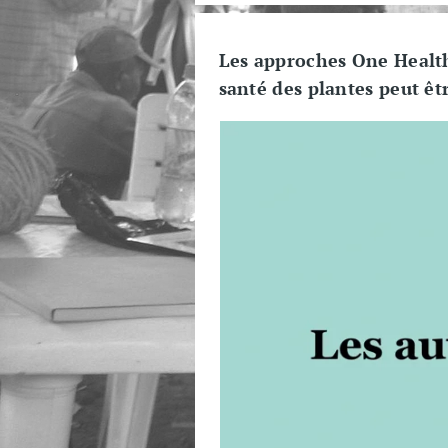
Les approches One Healt
santé des plantes peut êt