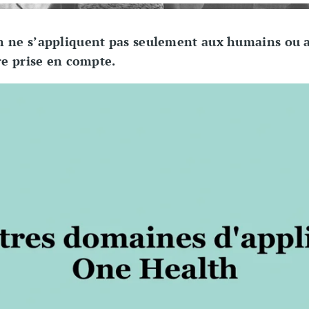
h ne s’appliquent pas seulement aux humains ou
re prise en compte.