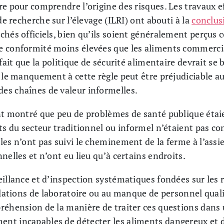
re pour comprendre l’origine des risques. Les travaux e
de recherche sur l’élevage (ILRI) ont abouti à la
conclus
chés officiels, bien qu’ils soient généralement perçus 
e conformité moins élevées que les aliments commerci
fait que la politique de sécurité alimentaire devrait se
e le manquement à cette règle peut être préjudiciable a
es chaînes de valeur informelles.
nt montré que peu de problèmes de santé publique étai
ts du secteur traditionnel ou informel n’étaient pas co
es n’ont pas suivi le cheminement de la ferme à l’assie
nelles et n’ont eu lieu qu’à certains endroits.
eillance et d’inspection systématiques fondées sur les
llations de laboratoire ou au manque de personnel quali
réhension de la manière de traiter ces questions dans 
nt incapables de détecter les aliments dangereux et d