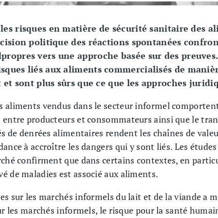
les risques en matière de sécurité sanitaire des 
écision politique des réactions spontanées confro
lpropres vers une approche basée sur des preuves.
isques liés aux aliments commercialisés de manièr
it et sont plus sûrs que ce que les approches juri
s aliments vendus dans le secteur informel comportent
 entre producteurs et consommateurs ainsi que le tra
iés de denrées alimentaires rendent les chaînes de vale
ance à accroître les dangers qui y sont liés. Les étud
rché confirment que dans certains contextes, en particu
é de maladies est associé aux aliments.
s sur les marchés informels du lait et de la viande a m
ur les marchés informels, le risque pour la santé humain