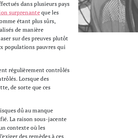
ffectués dans plusieurs pays
ion surprenante
que les
comme étant plus sûrs,
alisés de manière
 baser sur des preuves plutôt
ux populations pauvres qui
ent régulièrement contrôlés
ntrôlés. Lorsque des
tte, de sorte que ces
 risques dû au manque
fié. La raison sous-jacente
un contexte où les
’exiger des remèdes à ces