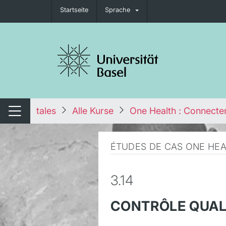
Startseite
Sprache
igation umschalten
tales
Alle Kurse
One Health : Connecter
Navigation umschalten
ÉTUDES DE CAS ONE HEA
3.14
CONTRÔLE QUALI