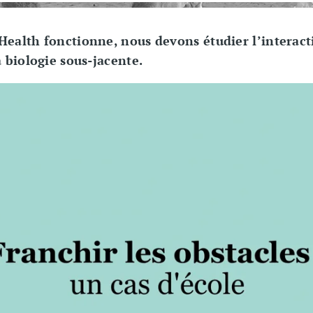
ealth fonctionne, nous devons étudier l’interact
a biologie sous-jacente.