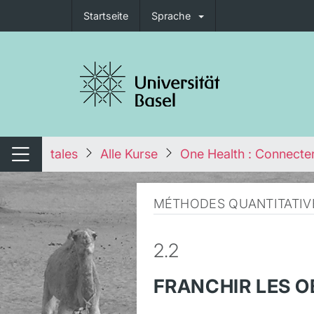
Startseite
Sprache
igation umschalten
tales
Alle Kurse
One Health : Connecter
Navigation umschalten
MÉTHODES QUANTITATIV
2.2
FRANCHIR LES O