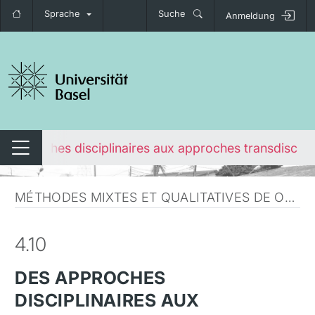
Sprache
Suche
Anmeldung
igation umschalten
s approches disciplinaires aux approches transdiscipli
Navigation umschalten
MÉTHODES MIXTES ET QUALITATIVES DE ONE HEALTH
4.10
DES APPROCHES
DISCIPLINAIRES AUX