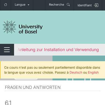
Langue
Recherche
Identifiant
nger de navigation
Panopto: Anleitung zur Installation und Verwendung
Changer de navigation
Ce cours n'est pas ou seulement partiellement disponible dans
la langue que vous avez choisie. Passez à
Deutsch
ou
English
FRAGEN UND ANTWORTEN
6.1