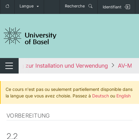
Langue
Recherche
Identifiant
nger de navigation
Anleitung zur Installation und Verwendung
AV-Medi
Changer de navigation
Ce cours n'est pas ou seulement partiellement disponible dans
la langue que vous avez choisie. Passez à
Deutsch
ou
English
VORBEREITUNG
2.2