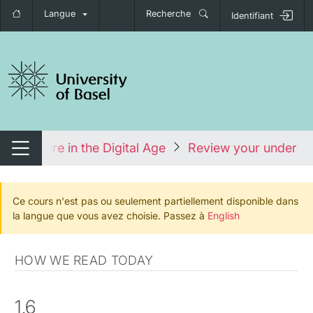
Langue
Recherche
Identifiant
nger de navigation
Literature in the Digital Age
Review your underst
Changer de navigation
Ce cours n'est pas ou seulement partiellement disponible dans
la langue que vous avez choisie. Passez à
English
HOW WE READ TODAY
1.6