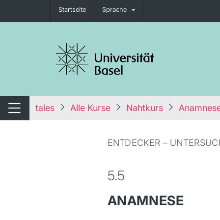
Startseite
Sprache
igation umschalten
tales
Alle Kurse
Nahtkurs
Anamnes
Navigation umschalten
ENTDECKER – UNTERSU
5.5
ANAMNESE