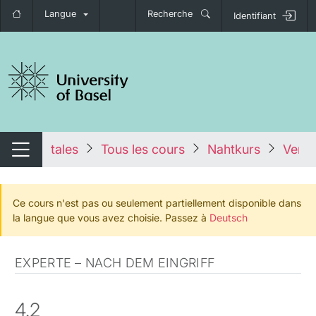
Langue
Recherche
Identifiant
nger de navigation
tales
Tous les cours
Nahtkurs
Verb
Changer de navigation
Ce cours n'est pas ou seulement partiellement disponible dans
la langue que vous avez choisie. Passez à
Deutsch
EXPERTE – NACH DEM EINGRIFF
4.2