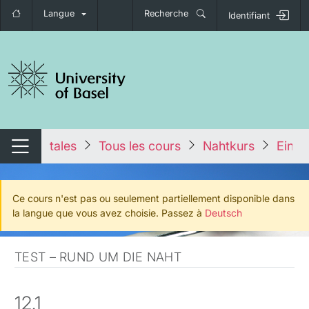
Langue
Recherche
Identifiant
nger de navigation
tales
Tous les cours
Nahtkurs
Einfü
Changer de navigation
Ce cours n'est pas ou seulement partiellement disponible dans
la langue que vous avez choisie. Passez à
Deutsch
TEST – RUND UM DIE NAHT
12.1