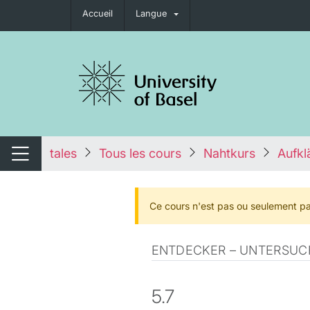
Accueil
Langue
nger de navigation
tales
Tous les cours
Nahtkurs
Aufkl
Changer de navigation
Ce cours n'est pas ou seulement pa
ENTDECKER – UNTERSU
5.7