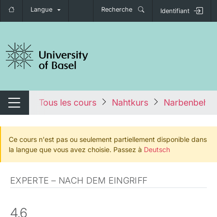
Langue
Recherche
Identifiant
nger de navigation
tales
Tous les cours
Nahtkurs
Narbenbehan
Changer de navigation
Ce cours n'est pas ou seulement partiellement disponible dans
la langue que vous avez choisie. Passez à
Deutsch
EXPERTE – NACH DEM EINGRIFF
4.6