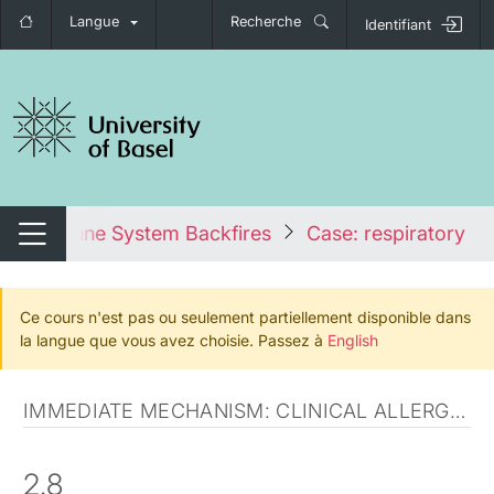
Langue
Recherche
Identifiant
nger de navigation
 the Immune System Backfires
Case: respiratory all
Changer de navigation
Ce cours n'est pas ou seulement partiellement disponible dans
la langue que vous avez choisie. Passez à
English
IMMEDIATE MECHANISM: CLINICAL ALLERGIC DISORDERS
2.8