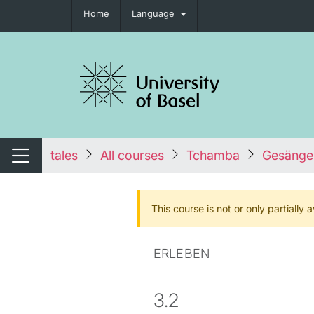
Home
Language
tch navigation
tales
All courses
Tchamba
Gesänge
Switch navigation
This course is not or only partially
ERLEBEN
3.2