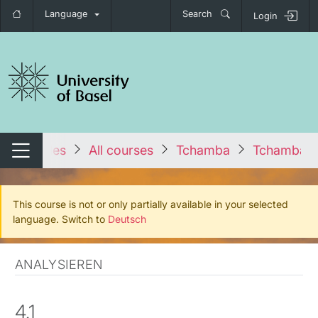
Language
Search
Login
tch navigation
tales
All courses
Tchamba
Tchamba A
Switch navigation
This course is not or only partially available in your selected
language. Switch to
Deutsch
ANALYSIEREN
4.1