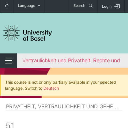
Language
Search
Login
tch navigation
Ethics
Vertraulichkeit und Privatheit: Rechte und Pfl
Switch navigation
This course is not or only partially available in your selected
language. Switch to
Deutsch
PRIVATHEIT, VERTRAULICHKEIT UND GEHEIMHALTUNGSPFLICHT
5.1