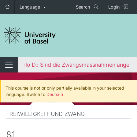
Language
Search
Login
tch navigation
ics
Carlo D.: Sind die Zwangsmassnahmen angem
Switch navigation
This course is not or only partially available in your selected
language. Switch to
Deutsch
FREIWILLIGKEIT UND ZWANG
8.1