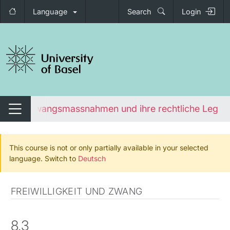
Language
Search
Login
tch navigation
n von Zwangsmassnahmen und ihre rechtliche Legiti
Switch navigation
This course is not or only partially available in your selected
language. Switch to
Deutsch
FREIWILLIGKEIT UND ZWANG
8.3