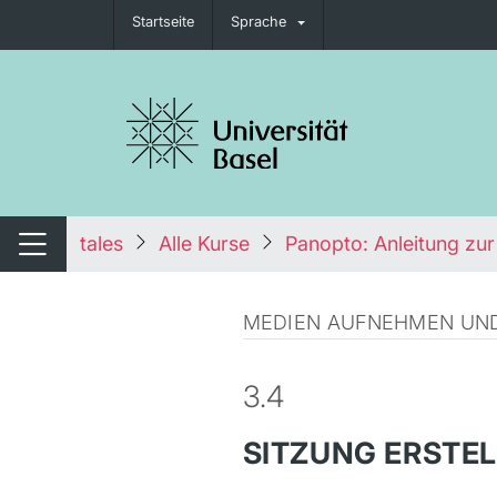
Startseite
Sprache
igation umschalten
tales
Alle Kurse
Panopto: Anleitung zur
Navigation umschalten
MEDIEN AUFNEHMEN UND
3.4
SITZUNG ERSTE