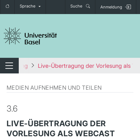
Sprache
Suche
Anmeldung
igation umschalten
 Verwendung
Live-Übertragung der Vorlesung als W
Navigation umschalten
MEDIEN AUFNEHMEN UND TEILEN
3.6
LIVE-ÜBERTRAGUNG DER
VORLESUNG ALS WEBCAST