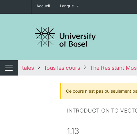
Accueil
Langue
nger de navigation
tales
Tous les cours
The Resistant Mos
Changer de navigation
Ce cours n'est pas ou seulement pa
INTRODUCTION TO VECTO
1.13